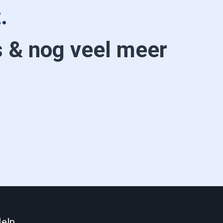
t
.
 & nog veel meer
elp