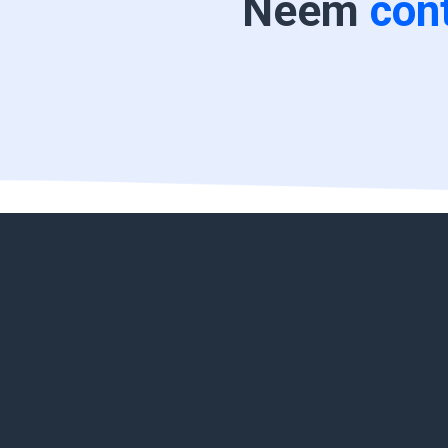
Neem
con