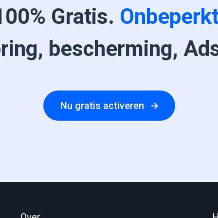
100% Gratis.
Onbeperk
ring, bescherming, Ads
Nu gratis activeren
Over
H