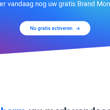
er vandaag nog uw gratis Brand Mon
Nu gratis activeren