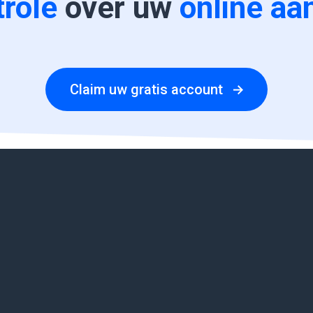
trole
over uw
online aa
Claim uw gratis account